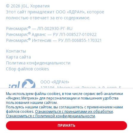
©
2026
JGL, Хорватия
Этот сайт принадлежит ООО «ЯДРАН», которое
ООО «ЯДРАН»
полностью отвечает за его содержимое.
125196, Москва, ул. Лесная, д. 9, корп. Б,
9 этаж
®
Риномарис
— ЛП-002930-РГ-RU
Тел:
+7 (495) 970 18 82
®
Риномарис
Адванс — РУ ЛП-008527-010922
®
Риномарис
Интенсив — РУ ЛП-006855-170321
Контакты
Карта сайта
Политика конфиденциальности
Сбор файлов cookies
ООО «ЯДРАН»
125196
,
Москва
,
ул. Лесная, д. 9, корп. Б,
9 этаж
Мы используем файлы cookies, в том числе сервис веб-аналитики
«Яндекс.Метрика» для персонализации и повышения удобства
Тел:
+7 (495) 970 18 82
пользования нашим сайтом.
Пользуясь нашим сайтом, вы соглашаетесь с применением нами
файлов cookies.
Ознакомиться с принципами их обработки
.
Ознакомиться с Политикой конфиденциальности
.
ПРИНЯТЬ