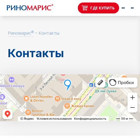
®
РИНО
МАРИС
ГДЕ КУПИТЬ
®
Риномарис
•
Контакты
Контакты