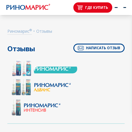
®
РИНО
МАРИС
ГДЕ КУПИТЬ
®
Риномарис
•
Отзывы
Отзывы
НАПИСАТЬ ОТЗЫВ
РИНОМАРИС
®
РИНОМАРИС
®
АДВАНС
РИНОМАРИС
®
ИНТЕНСИВ