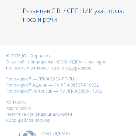
Рязанцев С.В. / СПБ НИИ уха, горла,
носа и речи
©
2026
JGL, Хорватия
Этот сайт принадлежит ООО «ЯДРАН», которое
полностью отвечает за его содержимое.
®
Риномарис
— ЛП-002930-РГ-RU
®
Риномарис
Адванс — РУ ЛП-008527-010922
®
Риномарис
Интенсив — РУ ЛП-006855-170321
Контакты
Карта сайта
Политика конфиденциальности
Сбор файлов cookies
ООО «ЯДРАН»