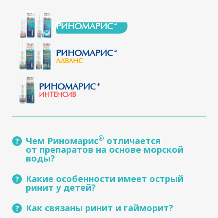
РИНОМАРИС
®
РИНОМАРИС
®
АДВАНС
РИНОМАРИС
®
ИНТЕНСИВ
®
Чем Риномарис
отличается
от препаратов на основе морской
воды?
Какие особенности имеет острый
Прежде всего, быстрым, выраженным
ринит у детей?
и стойким эффектом облегчения
®
дыхания.
Риномарис
— это скорая
Как связаны ринит и гайморит?
Ринит (насморк) — это самое