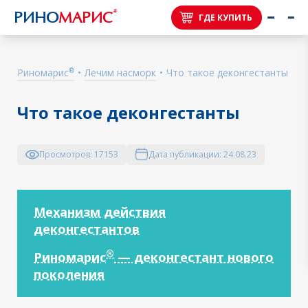
®
РИНО
МАРИС
ГДЕ КУПИТЬ
®
Риномарис
•
Лечим насморк
•
Что такое деконгестанты
Что такое деконгестанты
Просмотров:
17153
Дата публикации:
24.08.23
Механизм действия
деконгестантов
®
Риномарис
— деконгестант нового
поколения