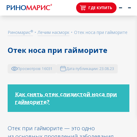
®
РИНО
МАРИС
ГДЕ КУПИТЬ
®
Риномарис
•
Лечим насморк
•
Отек носа при гайморите
Отек носа при гайморите
Просмотров:
16031
Дата публикации:
23.08.23
Как снять отек слизистой носа при
гайморите?
Отек при гайморите — это одно
из основных проявлений заболевания,